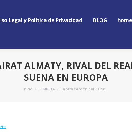
iso Legal y Política de Privacidad
BLOG
home
iso Legal y Política de Privacidad
BLOG
home
KAIRAT ALMATY, RIVAL DEL RE
SUENA EN EUROPA
Estás aquí:
Inicio
GENBETA
⁠La otra sección del Kairat…
eer