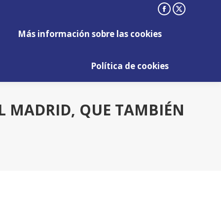
Facebook
X
Más información sobre las cookies
page
page
Más información sobre las cookies
opens
opens
Política de cookies
in
in
Política de cookies
new
new
window
window
AL MADRID, QUE TAMBIÉN