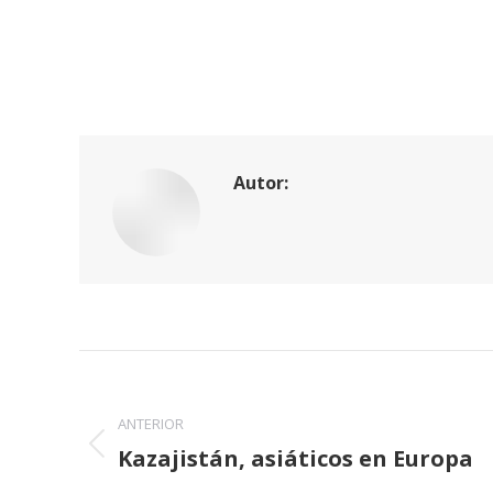
Autor:
Navegación
entre
ANTERIOR
Kazajistán, asiáticos en Europa
publicaciones
Publicación
anterior: