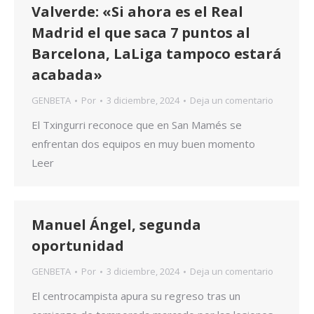
Valverde: «Si ahora es el Real
Madrid el que saca 7 puntos al
Barcelona, LaLiga tampoco estará
acabada»
GENBETA
Por
3 diciembre, 2024
Deja un comentario
El Txingurri reconoce que en San Mamés se
enfrentan dos equipos en muy buen momento
Leer
Manuel Ángel, segunda
oportunidad
GENBETA
Por
3 diciembre, 2024
Deja un comentario
El centrocampista apura su regreso tras un