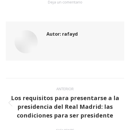
Deja un comentario
Autor:
rafayd
Navegación
ANTERIOR
entre
Los requisitos para presentarse a la
presidencia del Real Madrid: las
publicaciones
Publicación
anterior:
condiciones para ser presidente