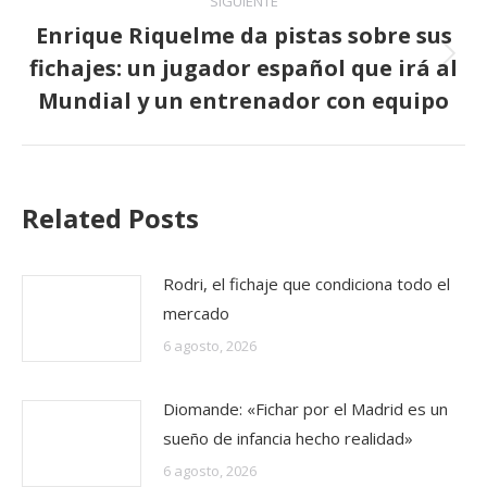
SIGUIENTE
Enrique Riquelme da pistas sobre sus
fichajes: un jugador español que irá al
Publicación
siguiente:
Mundial y un entrenador con equipo
Related Posts
Rodri, el fichaje que condiciona todo el
mercado
6 agosto, 2026
Diomande: «Fichar por el Madrid es un
sueño de infancia hecho realidad»
6 agosto, 2026