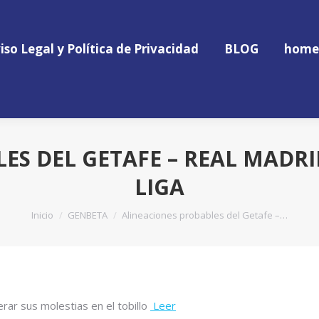
iso Legal y Política de Privacidad
BLOG
home
iso Legal y Política de Privacidad
BLOG
home
ES DEL GETAFE – REAL MADR
LIGA
Estás aquí:
Inicio
GENBETA
Alineaciones probables del Getafe –…
rar sus molestias en el tobillo
Leer