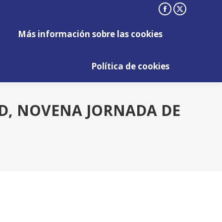
Facebook
X
Más información sobre las cookies
page
page
Más información sobre las cookies
opens
opens
Política de cookies
in
in
Política de cookies
new
new
window
window
ID, NOVENA JORNADA DE