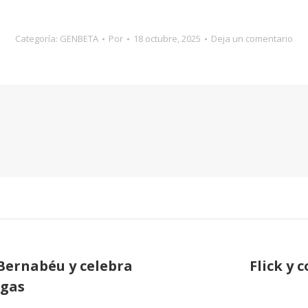
Categoría:
GENBETA
Por
18 octubre, 2025
Deja un comentario
 Bernabéu y celebra
Flick y 
Publicación
ngas
siguiente: