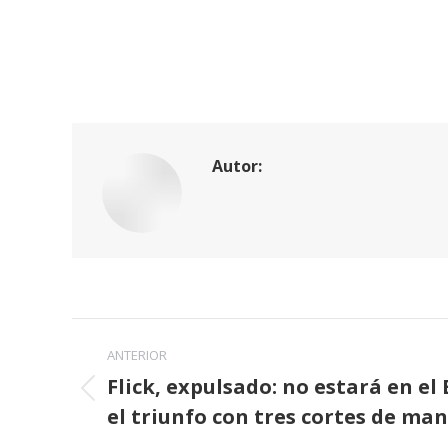
Autor:
Navegación
ANTERIOR
entre
Flick, expulsado: no estará en el
Publicación
el triunfo con tres cortes de ma
publicaciones
anterior: