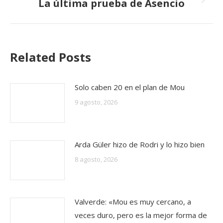
La última prueba de Asencio
Publicación
siguiente:
Related Posts
Solo caben 20 en el plan de Mou
9 agosto, 2026
Arda Güler hizo de Rodri y lo hizo bien
8 agosto, 2026
Valverde: «Mou es muy cercano, a
veces duro, pero es la mejor forma de