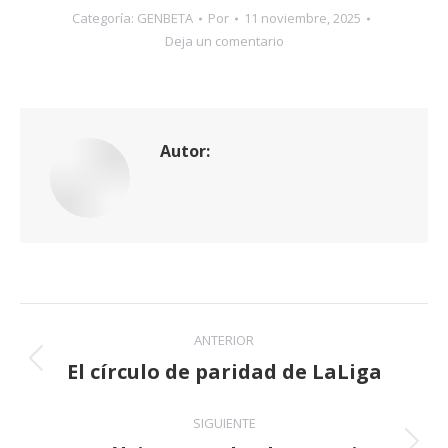
Categoría:
GENBETA
Por
11 noviembre, 2025
Deja un comentario
Autor:
Navegación
ANTERIOR
entre
El círculo de paridad de LaLiga
Publicación
anterior:
publicaciones
SIGUIENTE