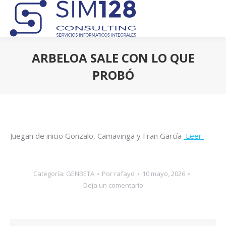
ARBELOA SALE CON LO QUE
PROBÓ
Estás aquí:
Juegan de inicio Gonzalo, Camavinga y Fran García
Leer
Categoría:
GENBETA
Por
rafayd
10 mayo, 2026
Deja un comentario