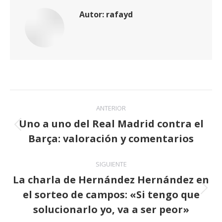
Autor:
rafayd
Navegación
ANTERIOR
entre
Uno a uno del Real Madrid contra el
Publicación
Barça: valoración y comentarios
publicaciones
anterior:
SIGUIENTE
La charla de Hernández Hernández en
el sorteo de campos: «Si tengo que
Publicación
siguiente:
solucionarlo yo, va a ser peor»