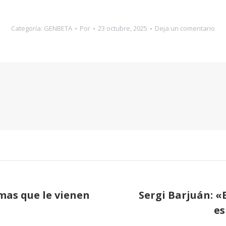
Categoría:
GENBETA
Por
23 octubre, 2025
Deja un comentario
mas que le vienen
Sergi Barjuán: «
Publicación
es
siguiente: