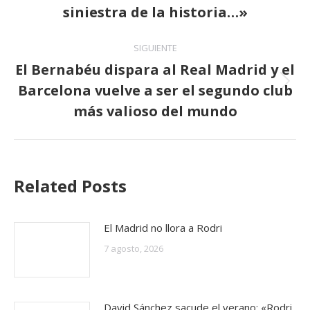
anterior:
siniestra de la historia…»
SIGUIENTE
El Bernabéu dispara al Real Madrid y el
Barcelona vuelve a ser el segundo club
Publicación
siguiente:
más valioso del mundo
Related Posts
El Madrid no llora a Rodri
7 agosto, 2026
David Sánchez sacude el verano: «Rodri