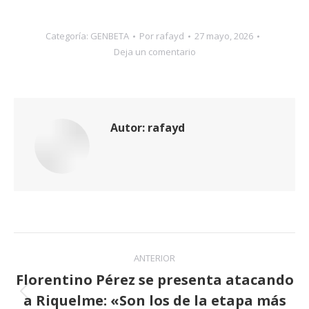
Categoría:
GENBETA
Por
rafayd
27 mayo, 2026
Deja un comentario
Autor:
rafayd
Navegación
ANTERIOR
entre
Florentino Pérez se presenta atacando
a Riquelme: «Son los de la etapa más
publicaciones
Publicación