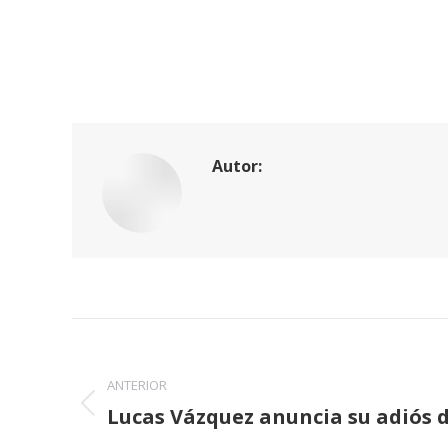
Autor:
Navegación
entre
ANTERIOR
Lucas Vázquez anuncia su adiós 
publicaciones
Publicación
anterior: