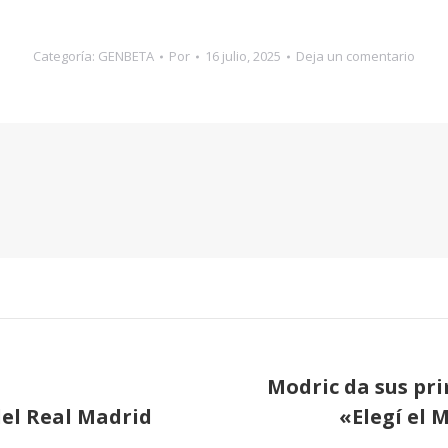
Categoría:
GENBETA
Por
16 julio, 2025
Deja un comentario
Modric da sus pr
del Real Madrid
«Elegí el 
Publicación
siguiente: