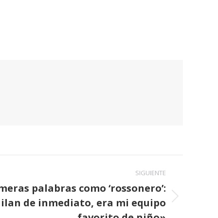
SIGUIENTE
imeras palabras como ‘rossonero’:
Milan de inmediato, era mi equipo
favorito de niño»