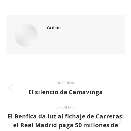
Autor:
Navegación
ANTERIOR
entre
El silencio de Camavinga
Publicación
anterior:
publicaciones
SIGUIENTE
El Benfica da luz al fichaje de Carreras:
el Real Madrid paga 50 millones de
Publicación