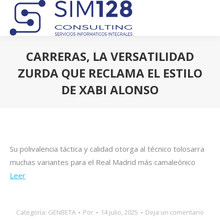
CARRERAS, LA VERSATILIDAD
ZURDA QUE RECLAMA EL ESTILO
DE XABI ALONSO
Estás aquí:
Su polivalencia táctica y calidad otorga al técnico tolosarra
muchas variantes para el Real Madrid más camaleónico
Leer
Categoría:
GENBETA
Por
14 julio, 2025
Deja un comentario