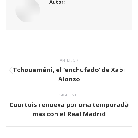
Autor:
Navegación
ANTERIOR
entre
Tchouaméni, el ‘enchufado’ de Xabi
Publicación
Alonso
publicaciones
anterior:
SIGUIENTE
Courtois renueva por una temporada
Publicación
más con el Real Madrid
siguiente: