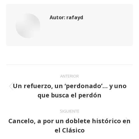
Autor:
rafayd
Navegación
ANTERIOR
entre
Un refuerzo, un ‘perdonado’… y uno
Publicación
que busca el perdón
publicaciones
anterior:
SIGUIENTE
Cancelo, a por un doblete histórico en
Publicación
el Clásico
siguiente: