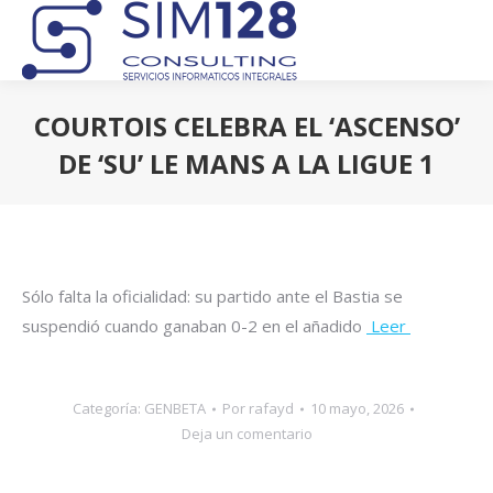
COURTOIS CELEBRA EL ‘ASCENSO’
DE ‘SU’ LE MANS A LA LIGUE 1
Estás aquí:
Sólo falta la oficialidad: su partido ante el Bastia se
suspendió cuando ganaban 0-2 en el añadido
Leer
Categoría:
GENBETA
Por
rafayd
10 mayo, 2026
Deja un comentario