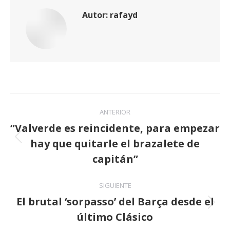
Autor:
rafayd
Navegación
ANTERIOR
entre
”Valverde es reincidente, para empezar
hay que quitarle el brazalete de
publicaciones
Publicación
anterior:
capitán”
SIGUIENTE
El brutal ‘sorpasso’ del Barça desde el
Publicación
último Clásico
siguiente: