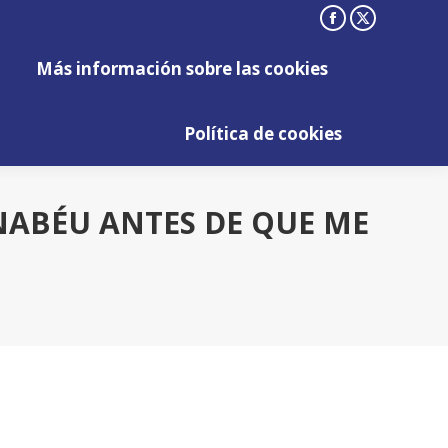
Facebook
X
Más información sobre las cookies
page
page
Más información sobre las cookies
opens
opens
Política de cookies
in
in
Política de cookies
new
new
window
window
NABÉU ANTES DE QUE ME