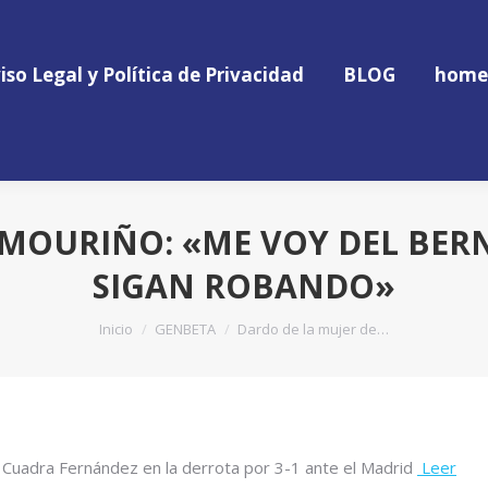
iso Legal y Política de Privacidad
BLOG
home
iso Legal y Política de Privacidad
BLOG
home
 MOURIÑO: «ME VOY DEL BER
SIGAN ROBANDO»
Estás aquí:
Inicio
GENBETA
Dardo de la mujer de…
mo Cuadra Fernández en la derrota por 3-1 ante el Madrid
Leer