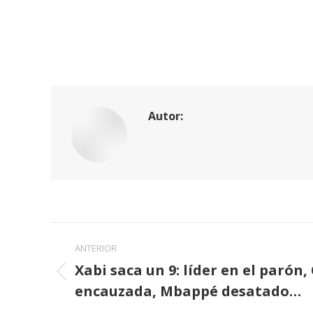
Autor:
Navegación
ANTERIOR
entre
Xabi saca un 9: líder en el paró
Publicación
encauzada, Mbappé desatado…
publicaciones
anterior: