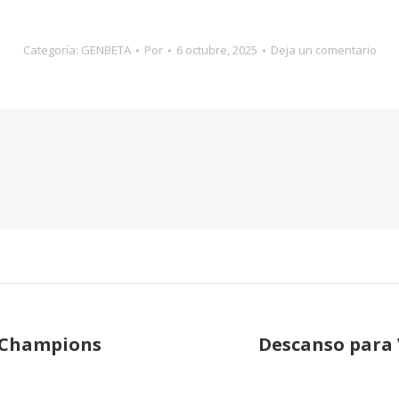
Categoría:
GENBETA
Por
6 octubre, 2025
Deja un comentario
n, Champions
Descanso para 
Publicación
siguiente: