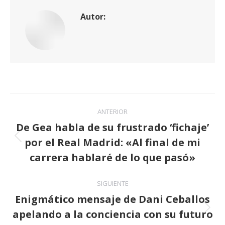
Autor:
Navegación
ANTERIOR
entre
De Gea habla de su frustrado ‘fichaje’
por el Real Madrid: «Al final de mi
publicaciones
Publicación
anterior:
carrera hablaré de lo que pasó»
SIGUIENTE
Enigmático mensaje de Dani Ceballos
apelando a la conciencia con su futuro
Publicación