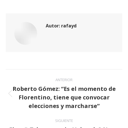
Autor:
rafayd
Navegación
ANTERIOR
entre
Roberto Gómez: “Es el momento de
Florentino, tiene que convocar
publicaciones
Publicación
anterior:
elecciones y marcharse”
SIGUIENTE