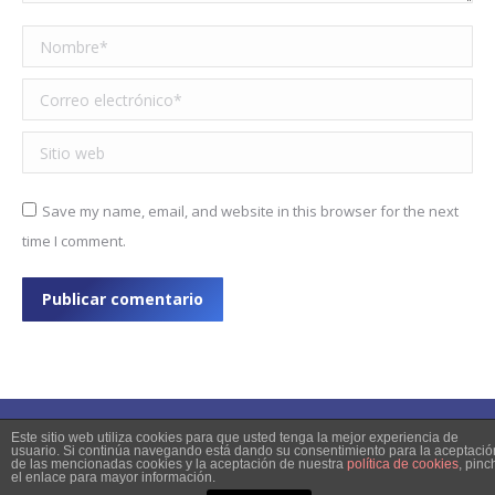
Nombre *
Correo electrónico *
Sitio web
Save my name, email, and website in this browser for the next
time I comment.
Publicar comentario
Este sitio web utiliza cookies para que usted tenga la mejor experiencia de
usuario. Si continúa navegando está dando su consentimiento para la aceptació
de las mencionadas cookies y la aceptación de nuestra
política de cookies
, pinc
© 2023 Copyright
el enlace para mayor información.