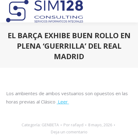
EL BARÇA EXHIBE BUEN ROLLO EN
PLENA ‘GUERRILLA’ DEL REAL
MADRID
Estás aquí:
Los ambientes de ambos vestuarios son opuestos en las
horas previas al Clásico
Leer
Categoría:
GENBETA
Por
rafayd
8 mayo, 2026
Deja un comentario