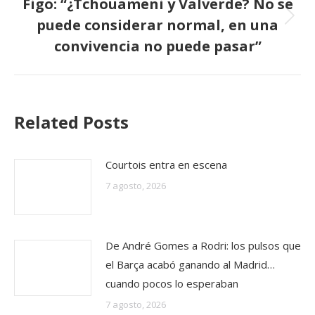
Figo: “¿Tchouameni y Valverde? No se
puede considerar normal, en una
Publicación
siguiente:
convivencia no puede pasar”
Related Posts
Courtois entra en escena
7 agosto, 2026
De André Gomes a Rodri: los pulsos que
el Barça acabó ganando al Madrid…
cuando pocos lo esperaban
7 agosto, 2026