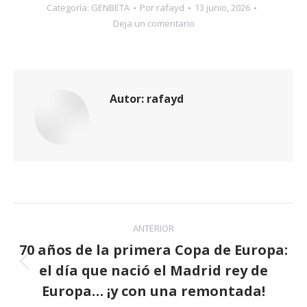
Categoría:
GENBETA
Por
rafayd
13 junio, 2026
Deja un comentario
Autor:
rafayd
Navegación
ANTERIOR
entre
70 años de la primera Copa de Europa:
el día que nació el Madrid rey de
publicaciones
Publicación
anterior:
Europa… ¡y con una remontada!