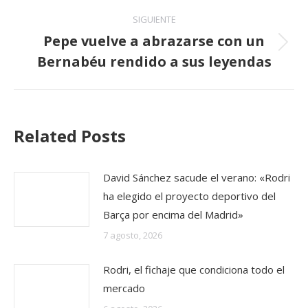
SIGUIENTE
Pepe vuelve a abrazarse con un
Publicación
Bernabéu rendido a sus leyendas
siguiente:
Related Posts
David Sánchez sacude el verano: «Rodri
ha elegido el proyecto deportivo del
Barça por encima del Madrid»
7 agosto, 2026
Rodri, el fichaje que condiciona todo el
mercado