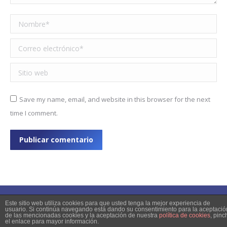
Nombre *
Correo electrónico *
Sitio web
Save my name, email, and website in this browser for the next
time I comment.
Publicar comentario
Este sitio web utiliza cookies para que usted tenga la mejor experiencia de
usuario. Si continúa navegando está dando su consentimiento para la aceptació
de las mencionadas cookies y la aceptación de nuestra
política de cookies
, pinc
© 2023 Copyright
el enlace para mayor información.