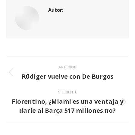
Autor:
Navegación
ANTERIOR
entre
Rüdiger vuelve con De Burgos
Publicación
anterior:
publicaciones
SIGUIENTE
Florentino, ¿Miami es una ventaja y
Publicación
darle al Barça 517 millones no?
siguiente: