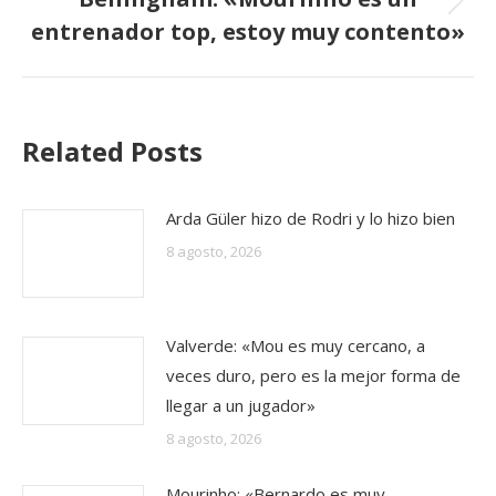
Publicación
entrenador top, estoy muy contento»
siguiente:
Related Posts
Arda Güler hizo de Rodri y lo hizo bien
8 agosto, 2026
Valverde: «Mou es muy cercano, a
veces duro, pero es la mejor forma de
llegar a un jugador»
8 agosto, 2026
Mourinho: «Bernardo es muy