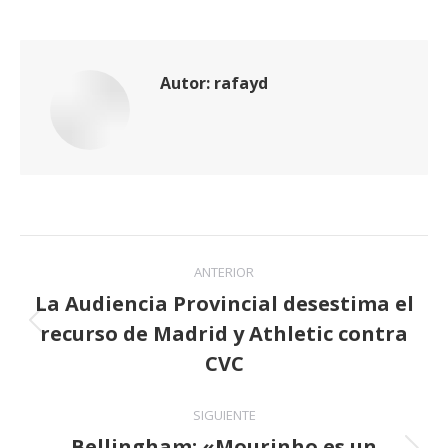
Autor:
rafayd
Navegación
ANTERIOR
entre
La Audiencia Provincial desestima el
recurso de Madrid y Athletic contra
publicaciones
Publicación
anterior:
CVC
SIGUIENTE
Bellingham: «Mourinho es un