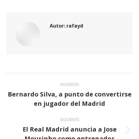
Autor:
rafayd
Navegación
ANTERIOR
entre
Bernardo Silva, a punto de convertirse
Publicación
en jugador del Madrid
publicaciones
anterior:
SIGUIENTE
El Real Madrid anuncia a Jose
Publicación
Mourinho como entrenador