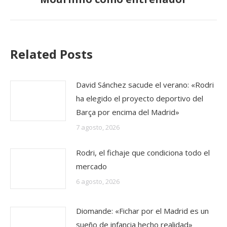
siguiente:
Related Posts
David Sánchez sacude el verano: «Rodri
ha elegido el proyecto deportivo del
Barça por encima del Madrid»
7 agosto, 2026
Rodri, el fichaje que condiciona todo el
mercado
6 agosto, 2026
Diomande: «Fichar por el Madrid es un
sueño de infancia hecho realidad»