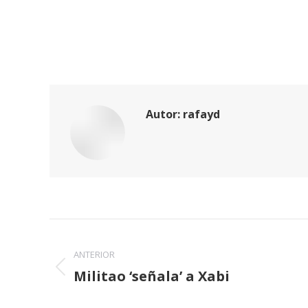
Autor:
rafayd
Navegación
entre
ANTERIOR
Militao ‘señala’ a Xabi
Publicación
publicaciones
anterior: