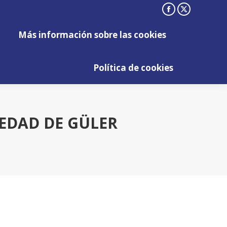
Facebook
X
Más información sobre las cookies
page
page
Más información sobre las cookies
opens
opens
Política de cookies
in
in
Política de cookies
new
new
window
window
EDAD DE GÜLER