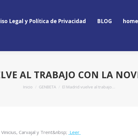
iso Legal y Política de Privacidad
BLOG
home
iso Legal y Política de Privacidad
BLOG
home
ELVE AL TRABAJO CON LA NOV
Estás aquí:
Inicio
GENBETA
El Madrid vuelve al trabajo…
Vinicius, Carvajal y Trent&nbsp;
Leer