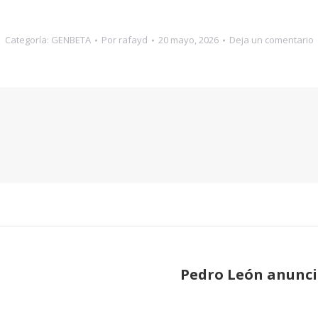
Categoría:
GENBETA
Por
rafayd
20 mayo, 2026
Deja un comentario
Pedro León anuncia
Publicación
siguiente: