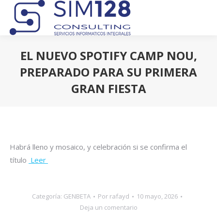
EL NUEVO SPOTIFY CAMP NOU,
PREPARADO PARA SU PRIMERA
GRAN FIESTA
Estás aquí:
Habrá lleno y mosaico, y celebración si se confirma el
título
Leer
Categoría:
GENBETA
Por
rafayd
10 mayo, 2026
Deja un comentario