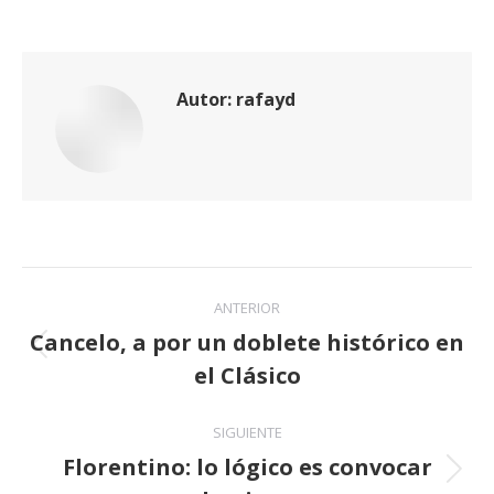
Autor:
rafayd
Navegación
ANTERIOR
entre
Cancelo, a por un doblete histórico en
Publicación
el Clásico
publicaciones
anterior:
SIGUIENTE
Florentino: lo lógico es convocar
Publicación