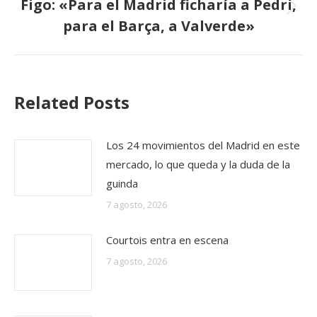
Figo: «Para el Madrid ficharía a Pedri,
Publicación
para el Barça, a Valverde»
siguiente:
Related Posts
Los 24 movimientos del Madrid en este
mercado, lo que queda y la duda de la
guinda
7 agosto, 2026
Courtois entra en escena
7 agosto, 2026