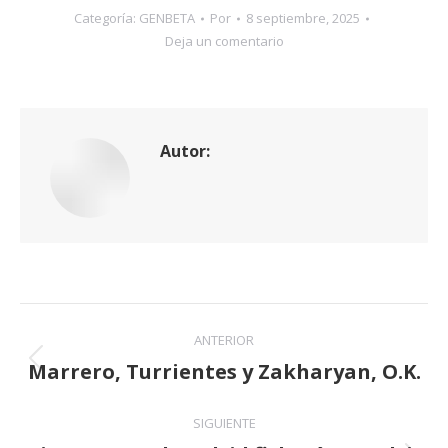
Categoría:
GENBETA
Por
8 septiembre, 2025
Deja un comentario
Autor:
Navegación
ANTERIOR
entre
Marrero, Turrientes y Zakharyan, O.K.
Publicación
anterior:
publicaciones
SIGUIENTE