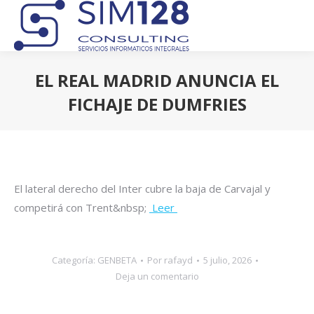
EL REAL MADRID ANUNCIA EL
FICHAJE DE DUMFRIES
Estás aquí:
El lateral derecho del Inter cubre la baja de Carvajal y
competirá con Trent&nbsp;
Leer
Categoría:
GENBETA
Por
rafayd
5 julio, 2026
Deja un comentario