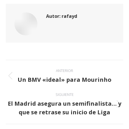
Autor:
rafayd
Navegación
ANTERIOR
entre
Un BMV «ideal» para Mourinho
Publicación
anterior:
publicaciones
SIGUIENTE
El Madrid asegura un semifinalista… y
Publicación
que se retrase su inicio de Liga
siguiente: