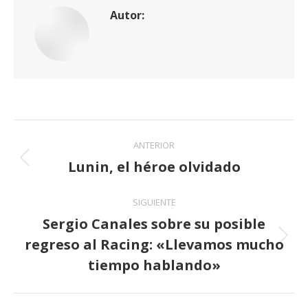
Autor:
Navegación
ANTERIOR
entre
Lunin, el héroe olvidado
Publicación
anterior:
publicaciones
SIGUIENTE
Sergio Canales sobre su posible
regreso al Racing: «Llevamos mucho
Publicación
siguiente:
tiempo hablando»