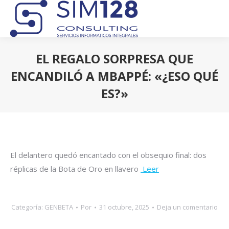
EL REGALO SORPRESA QUE
ENCANDILÓ A MBAPPÉ: «¿ESO QUÉ
ES?»
Estás aquí:
El delantero quedó encantado con el obsequio final: dos
réplicas de la Bota de Oro en llavero
Leer
Categoría:
GENBETA
Por
31 octubre, 2025
Deja un comentario