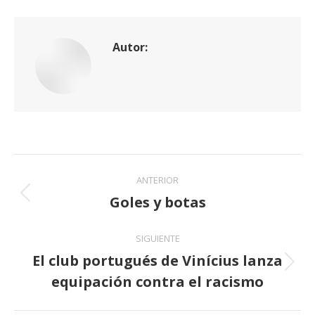
Autor:
Navegación
ANTERIOR
entre
Goles y botas
Publicación
anterior:
publicaciones
SIGUIENTE
El club portugués de Vinícius lanza
Publicación
equipación contra el racismo
siguiente: