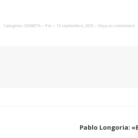
Categoría:
GENBETA
Por
15 septiembre, 2025
Deja un comentario
Pablo Longoria: «
Publicación