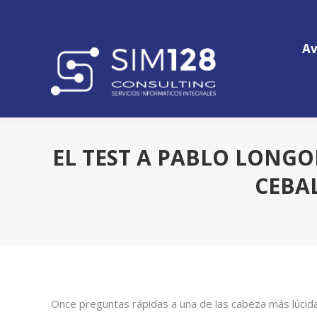
Av
Av
EL TEST A PABLO LONGO
CEBAL
Once preguntas rápidas a una de las cabeza más lúcidas