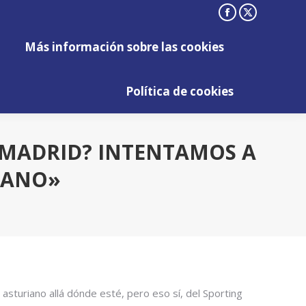
Facebook
X
Más información sobre las cookies
page
page
Más información sobre las cookies
opens
opens
Política de cookies
in
in
Política de cookies
new
new
window
window
L MADRID? INTENTAMOS A
 MANO»
asturiano allá dónde esté, pero eso sí, del Sporting