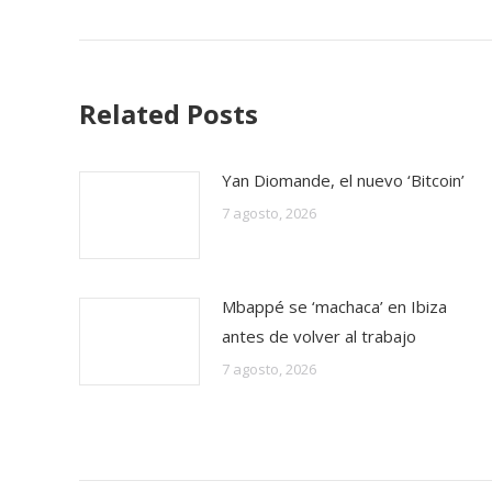
publicaciones
anterior:
Related Posts
Yan Diomande, el nuevo ‘Bitcoin’
7 agosto, 2026
Mbappé se ‘machaca’ en Ibiza
antes de volver al trabajo
7 agosto, 2026