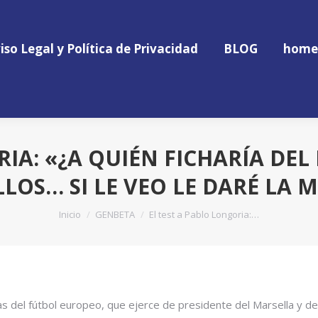
iso Legal y Política de Privacidad
BLOG
home
iso Legal y Política de Privacidad
BLOG
home
RIA: «¿A QUIÉN FICHARÍA DE
LOS… SI LE VEO LE DARÉ LA
Estás aquí:
Inicio
GENBETA
El test a Pablo Longoria:…
 del fútbol europeo, que ejerce de presidente del Marsella y de 