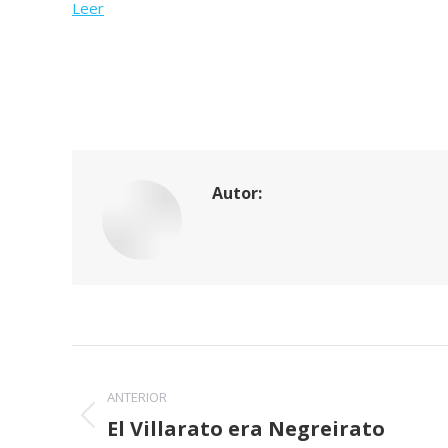
Leer
Autor:
Navegación
entre
ANTERIOR
El Villarato era Negreirato
Publicación