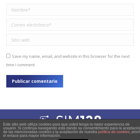
Nombre *
Correo electrónico *
Sitio web
Save my name, email, and website in this browser for the next
time I comment.
Publicar comentario
Este sitio web utiliza cookies para que usted tenga la mejor experiencia de
usuario. Si continúa navegando está dando su consentimiento para la aceptació
© 2023 Copyright
de las mencionadas cookies y la aceptación de nuestra
política de cookies
, pinc
el enlace para mayor información.
inner-pages-menu