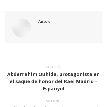
Autor:
Navegación
ANTERIOR
entre
Abderrahim Ouhida, protagonista en
el saque de honor del Rael Madrid –
publicaciones
Publicación
anterior:
Espanyol
SIGUIENTE