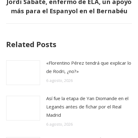
Jordi Sabaté, enfermo de ELA, un apoyo
Publicación
más para el Espanyol en el Bernabéu
siguiente:
Related Posts
«Florentino Pérez tendrá que explicar lo
de Rodri, ¿no?»
6 agosto, 2026
Así fue la etapa de Yan Diomande en el
Leganés antes de fichar por el Real
Madrid
6 agosto, 2026