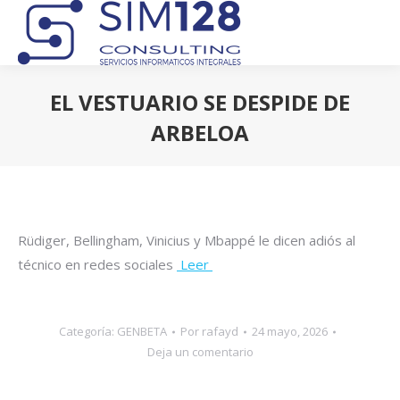
EL VESTUARIO SE DESPIDE DE
ARBELOA
Estás aquí:
Rüdiger, Bellingham, Vinicius y Mbappé le dicen adiós al
técnico en redes sociales
Leer
Categoría:
GENBETA
Por
rafayd
24 mayo, 2026
Deja un comentario