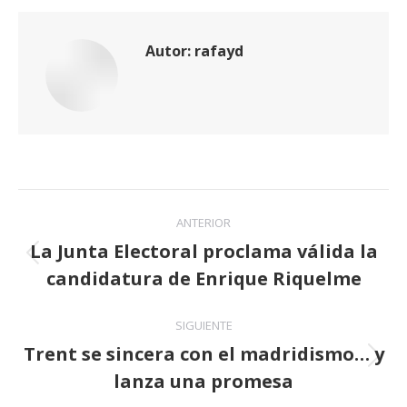
Autor:
rafayd
Navegación
ANTERIOR
entre
La Junta Electoral proclama válida la
Publicación
candidatura de Enrique Riquelme
publicaciones
anterior:
SIGUIENTE
Trent se sincera con el madridismo… y
Publicación
lanza una promesa
siguiente: