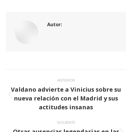
Autor:
Navegación
ANTERIOR
entre
Valdano advierte a Vinicius sobre su
nueva relación con el Madrid y sus
publicaciones
Publicación
anterior:
actitudes insanas
SIGUIENTE
Otras ausencias legendarias en las