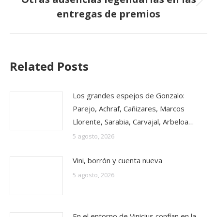
Publicación
entregas de premios
siguiente:
Related Posts
Los grandes espejos de Gonzalo:
Parejo, Achraf, Cañizares, Marcos
Llorente, Sarabia, Carvajal, Arbeloa…
5 agosto, 2026
Vini, borrón y cuenta nueva
5 agosto, 2026
En el entorno de Vinicius confían en la