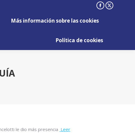
Facebook
X
Más información sobre las cookies
page
page
Más información sobre las cookies
opens
opens
Política de cookies
in
in
Política de cookies
new
new
window
window
UÍA
celotti le dio más presencia
Leer