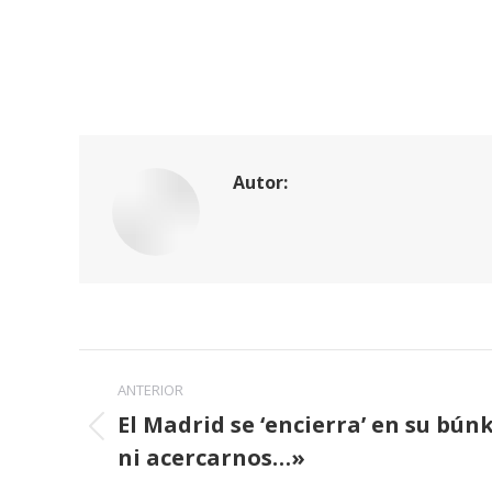
Autor:
Navegación
ANTERIOR
entre
El Madrid se ‘encierra’ en su bún
Publicación
ni acercarnos…»
publicaciones
anterior: