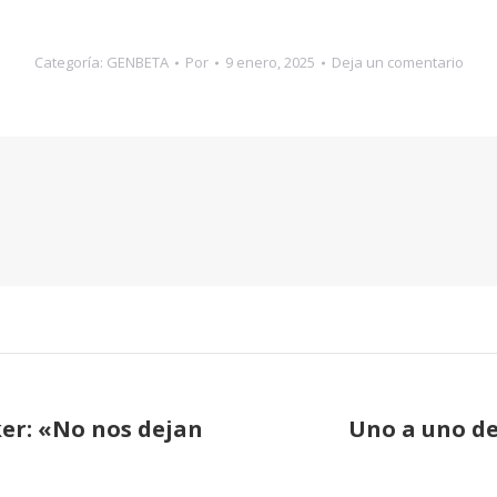
Categoría:
GENBETA
Por
9 enero, 2025
Deja un comentario
ker: «No nos dejan
Uno a uno de
Publicación
siguiente: