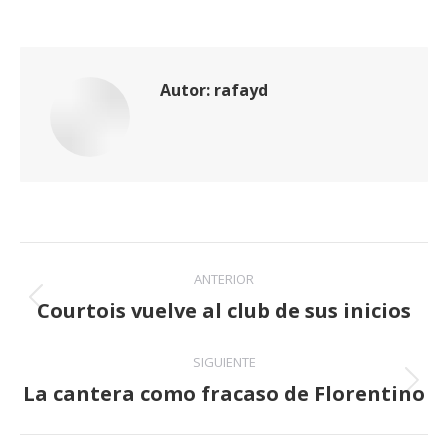
Autor:
rafayd
Navegación
ANTERIOR
entre
Courtois vuelve al club de sus inicios
Publicación
anterior:
publicaciones
SIGUIENTE
La cantera como fracaso de Florentino
Publicación
siguiente: