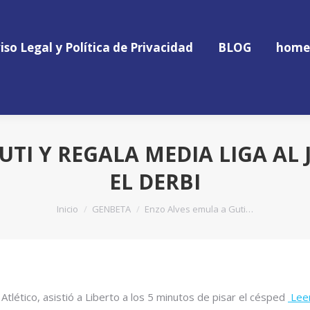
iso Legal y Política de Privacidad
BLOG
home
iso Legal y Política de Privacidad
BLOG
home
UTI Y REGALA MEDIA LIGA AL 
EL DERBI
Estás aquí:
Inicio
GENBETA
Enzo Alves emula a Guti…
Atlético, asistió a Liberto a los 5 minutos de pisar el césped
Lee