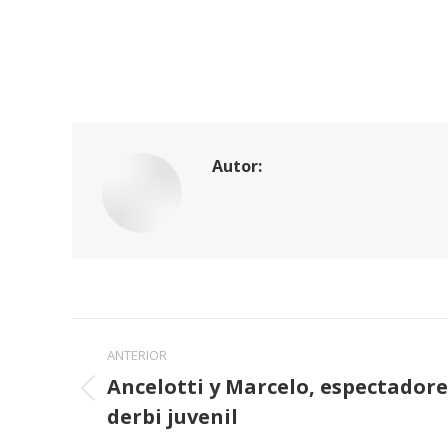
Autor:
Navegación
ANTERIOR
entre
Ancelotti y Marcelo, espectadores
Publicación
derbi juvenil
publicaciones
anterior: