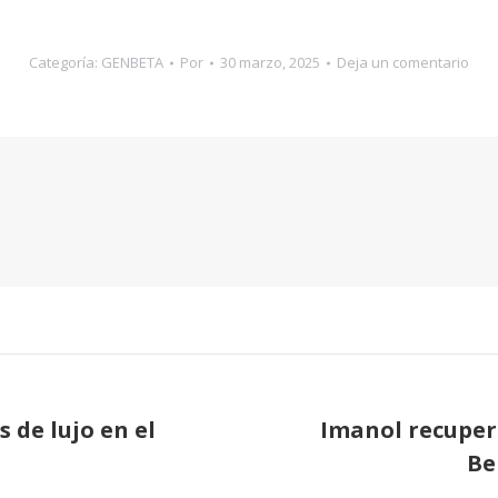
Categoría:
GENBETA
Por
30 marzo, 2025
Deja un comentario
 de lujo en el
Imanol recuper
Publicación
Be
siguiente: