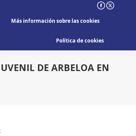
Facebook
X
Más información sobre las cookies
page
page
Más información sobre las cookies
opens
opens
Política de cookies
in
in
Política de cookies
new
new
window
window
JUVENIL DE ARBELOA EN
r