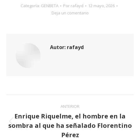
Categoría:
GENBETA
Por
rafayd
12 mayo, 2026
Deja un comentario
Autor:
rafayd
Navegación
ANTERIOR
entre
Enrique Riquelme, el hombre en la
sombra al que ha señalado Florentino
publicaciones
Publicación
anterior:
Pérez