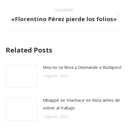
SIGUIENTE
«Florentino Pérez pierde los folios»
Publicación
siguiente:
Related Posts
Mou no se lleva a Diomande a Budapest
7 agosto, 2026
Mbappé se ‘machaca’ en Ibiza antes de
volver al trabajo
7 agosto, 2026