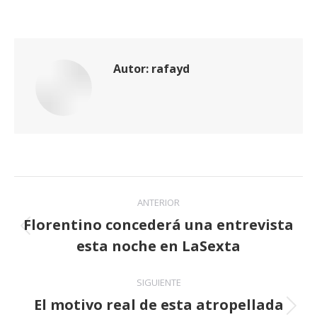
Autor:
rafayd
Navegación
ANTERIOR
entre
Florentino concederá una entrevista
Publicación
esta noche en LaSexta
publicaciones
anterior:
SIGUIENTE
El motivo real de esta atropellada
Publicación