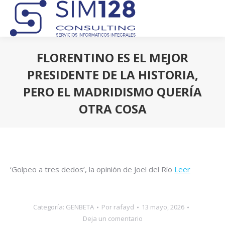
FLORENTINO ES EL MEJOR
PRESIDENTE DE LA HISTORIA,
PERO EL MADRIDISMO QUERÍA
OTRA COSA
Estás aquí:
‘Golpeo a tres dedos’, la opinión de Joel del Río
Leer
Categoría:
GENBETA
Por
rafayd
13 mayo, 2026
Deja un comentario