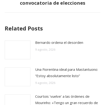
convocatoria de elecciones
siguiente:
Related Posts
Bernardo ordena el desorden
9 agosto, 2026
Una Fiorentina ideal para Mastantuono:
“Estoy absolutamente listo”
9 agosto, 2026
Courtois ‘vuelve’ a las órdenes de
Mourinho: «Tengo un gran recuerdo de