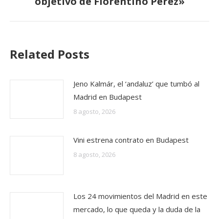
objetivo de Florentino Pérez»
siguiente:
Related Posts
Jeno Kalmár, el ‘andaluz’ que tumbó al
Madrid en Budapest
8 agosto, 2026
Vini estrena contrato en Budapest
8 agosto, 2026
Los 24 movimientos del Madrid en este
mercado, lo que queda y la duda de la