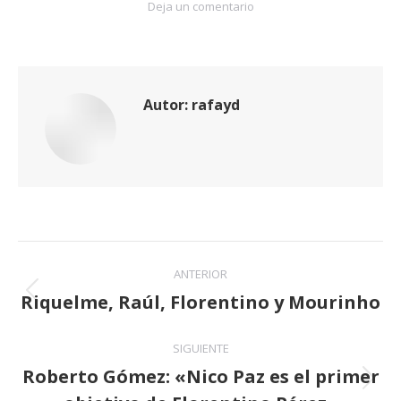
Deja un comentario
Autor:
rafayd
Navegación
ANTERIOR
entre
Riquelme, Raúl, Florentino y Mourinho
Publicación
anterior:
publicaciones
SIGUIENTE
Roberto Gómez: «Nico Paz es el primer
Publicación