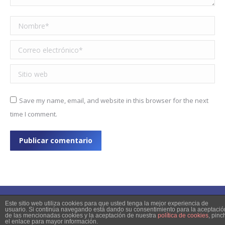
Nombre *
Correo electrónico *
Sitio web
Save my name, email, and website in this browser for the next
time I comment.
Publicar comentario
Este sitio web utiliza cookies para que usted tenga la mejor experiencia de
usuario. Si continúa navegando está dando su consentimiento para la aceptació
de las mencionadas cookies y la aceptación de nuestra
política de cookies
, pinc
© 2023 Copyright
el enlace para mayor información.