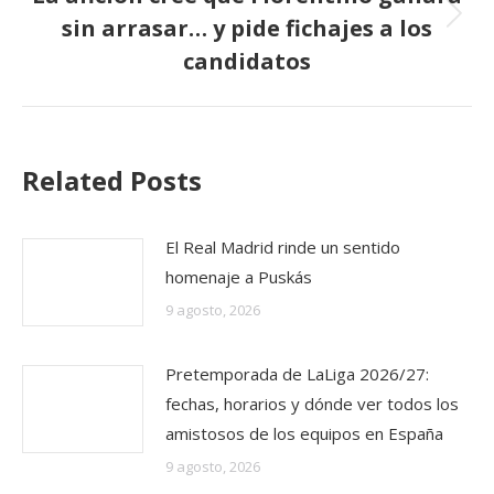
sin arrasar… y pide fichajes a los
Publicación
siguiente:
candidatos
Related Posts
El Real Madrid rinde un sentido
homenaje a Puskás
9 agosto, 2026
Pretemporada de LaLiga 2026/27:
fechas, horarios y dónde ver todos los
amistosos de los equipos en España
9 agosto, 2026