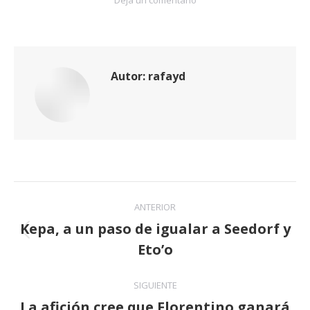
Deja un comentario
Autor:
rafayd
Navegación
ANTERIOR
entre
Kepa, a un paso de igualar a Seedorf y
Publicación
Eto’o
publicaciones
anterior:
SIGUIENTE
La afición cree que Florentino ganará