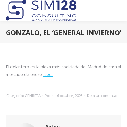
GONZALO, EL ‘GENERAL INVIERNO’
Estás aquí:
El delantero es la pieza más codiciada del Madrid de cara al
mercado de enero
Leer
Categoría:
GENBETA
Por
16 octubre, 2025
Deja un comentario
Autor: