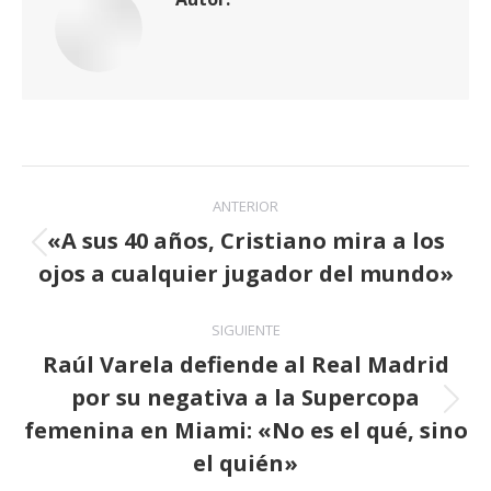
Navegación
ANTERIOR
entre
«A sus 40 años, Cristiano mira a los
Publicación
ojos a cualquier jugador del mundo»
publicaciones
anterior:
SIGUIENTE
Raúl Varela defiende al Real Madrid
por su negativa a la Supercopa
Publicación
femenina en Miami: «No es el qué, sino
siguiente:
el quién»