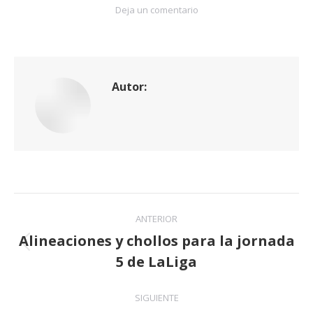
Deja un comentario
Autor:
Navegación
ANTERIOR
entre
Alineaciones y chollos para la jornada
Publicación
5 de LaLiga
publicaciones
anterior:
SIGUIENTE