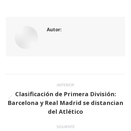
Autor:
Navegación
ANTERIOR
entre
Clasificación de Primera División:
Barcelona y Real Madrid se distancian
publicaciones
Publicación
anterior:
del Atlético
SIGUIENTE