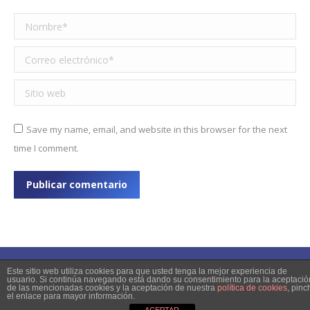
Nombre *
Correo electrónico *
Sitio web
Save my name, email, and website in this browser for the next
time I comment.
Publicar comentario
Este sitio web utiliza cookies para que usted tenga la mejor experiencia de
usuario. Si continúa navegando está dando su consentimiento para la aceptació
de las mencionadas cookies y la aceptación de nuestra
política de cookies
, pinc
© 2023 Copyright
el enlace para mayor información.