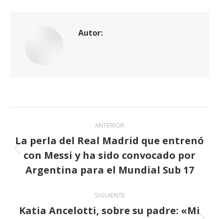
Autor:
Navegación
ANTERIOR
entre
La perla del Real Madrid que entrenó
con Messi y ha sido convocado por
publicaciones
Publicación
anterior:
Argentina para el Mundial Sub 17
SIGUIENTE
Katia Ancelotti, sobre su padre: «Mi