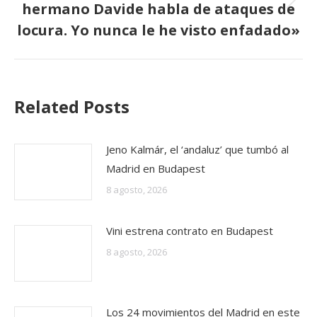
hermano Davide habla de ataques de
Publicación
siguiente:
locura. Yo nunca le he visto enfadado»
Related Posts
Jeno Kalmár, el ‘andaluz’ que tumbó al
Madrid en Budapest
8 agosto, 2026
Vini estrena contrato en Budapest
8 agosto, 2026
Los 24 movimientos del Madrid en este