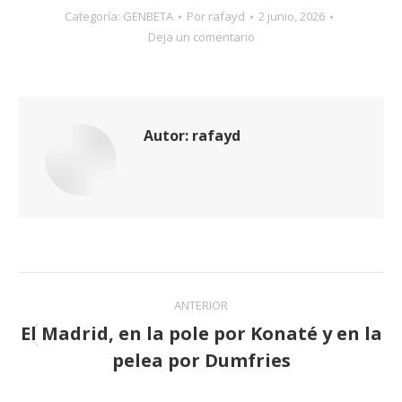
Categoría:
GENBETA
Por
rafayd
2 junio, 2026
Deja un comentario
Autor:
rafayd
Navegación
ANTERIOR
entre
El Madrid, en la pole por Konaté y en la
Publicación
pelea por Dumfries
publicaciones
anterior: