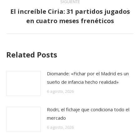
SIGUIENTE
El increíble Ciria: 31 partidos jugados
Publicación
en cuatro meses frenéticos
siguiente:
Related Posts
Diomande: «Fichar por el Madrid es un
sueño de infancia hecho realidad»
6 agosto, 2026
Rodri, el fichaje que condiciona todo el
mercado
6 agosto, 2026