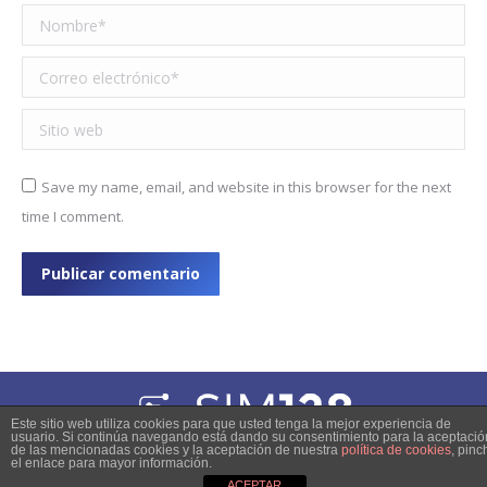
Nombre *
Correo electrónico *
Sitio web
Save my name, email, and website in this browser for the next
time I comment.
Publicar comentario
Este sitio web utiliza cookies para que usted tenga la mejor experiencia de
usuario. Si continúa navegando está dando su consentimiento para la aceptació
© 2023 Copyright
de las mencionadas cookies y la aceptación de nuestra
política de cookies
, pinc
el enlace para mayor información.
inner-pages-menu
ACEPTAR