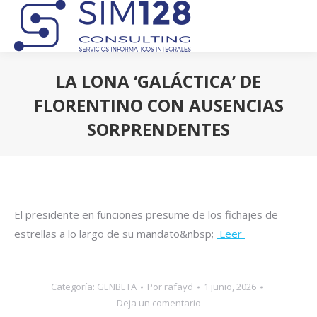
LA LONA ‘GALÁCTICA’ DE
FLORENTINO CON AUSENCIAS
SORPRENDENTES
Estás aquí:
El presidente en funciones presume de los fichajes de
estrellas a lo largo de su mandato&nbsp;
Leer
Categoría:
GENBETA
Por
rafayd
1 junio, 2026
Deja un comentario