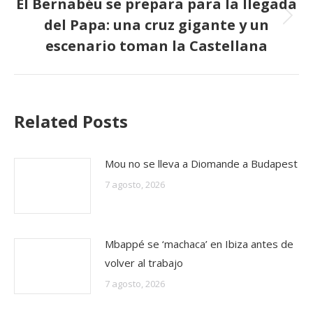
El Bernabéu se prepara para la llegada
del Papa: una cruz gigante y un
Publicación
siguiente:
escenario toman la Castellana
Related Posts
Mou no se lleva a Diomande a Budapest
7 agosto, 2026
Mbappé se ‘machaca’ en Ibiza antes de
volver al trabajo
7 agosto, 2026