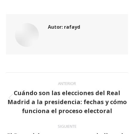
Autor:
rafayd
Navegación
ANTERIOR
entre
Cuándo son las elecciones del Real
Madrid a la presidencia: fechas y cómo
publicaciones
Publicación
anterior:
funciona el proceso electoral
SIGUIENTE