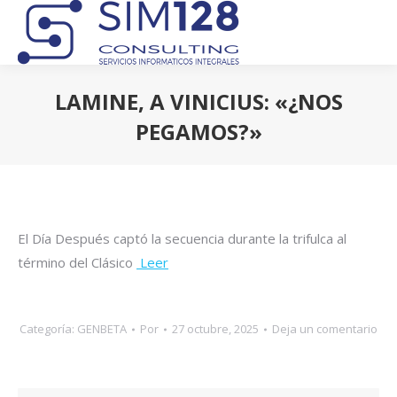
LAMINE, A VINICIUS: «¿NOS
PEGAMOS?»
Estás aquí:
El Día Después captó la secuencia durante la trifulca al
término del Clásico
Leer
Categoría:
GENBETA
Por
27 octubre, 2025
Deja un comentario