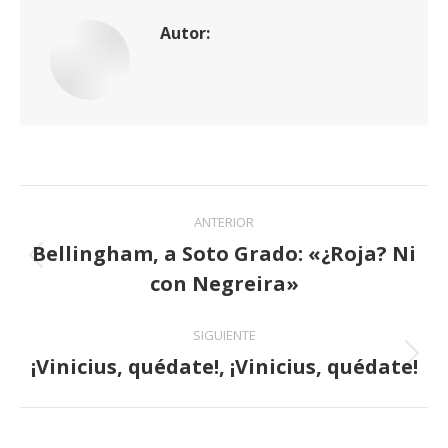
Autor:
Navegación
ANTERIOR
entre
Bellingham, a Soto Grado: «¿Roja? Ni
Publicación
con Negreira»
publicaciones
anterior:
SIGUIENTE
¡Vinicius, quédate!, ¡Vinicius, quédate!
Publicación
siguiente: