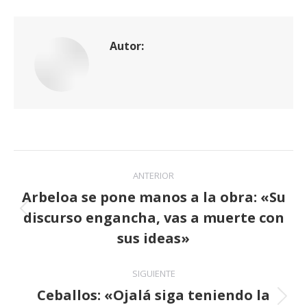
Autor:
Navegación
ANTERIOR
entre
Arbeloa se pone manos a la obra: «Su
discurso engancha, vas a muerte con
publicaciones
Publicación
anterior:
sus ideas»
SIGUIENTE
Ceballos: «Ojalá siga teniendo la
Publicación