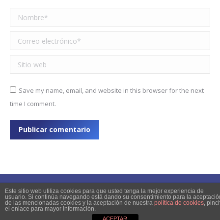
Nombre *
Correo electrónico *
Sitio web
Save my name, email, and website in this browser for the next
time I comment.
Publicar comentario
Este sitio web utiliza cookies para que usted tenga la mejor experiencia de
usuario. Si continúa navegando está dando su consentimiento para la aceptació
de las mencionadas cookies y la aceptación de nuestra
política de cookies
, pinc
© 2023 Copyright
el enlace para mayor información.
ACEPTAR