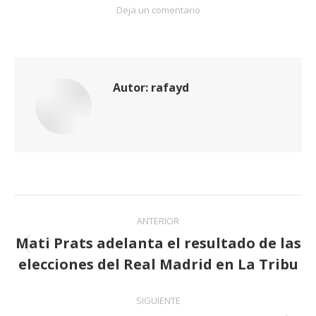
Deja un comentario
Autor:
rafayd
Navegación
ANTERIOR
entre
Mati Prats adelanta el resultado de las
Publicación
elecciones del Real Madrid en La Tribu
publicaciones
anterior:
SIGUIENTE