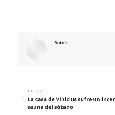
Autor:
Navegación
ANTERIOR
entre
La casa de Vinicius sufre un ince
Publicación
sauna del sótano
publicaciones
anterior: