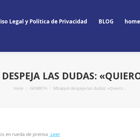
iso Legal y Política de Privacidad
BLOG
home
iso Legal y Política de Privacidad
BLOG
home
DESPEJA LAS DUDAS: «QUIER
Estás aquí:
Inicio
GENBETA
Mbappé despeja las dudas: «Quiero…
dios en rueda de prensa
Leer