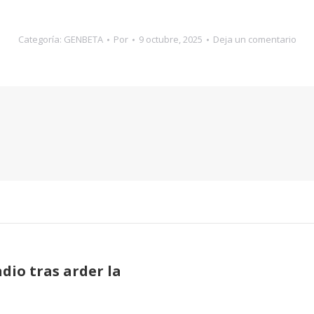
Categoría:
GENBETA
Por
9 octubre, 2025
Deja un comentario
ndio tras arder la
Publicación
siguiente: