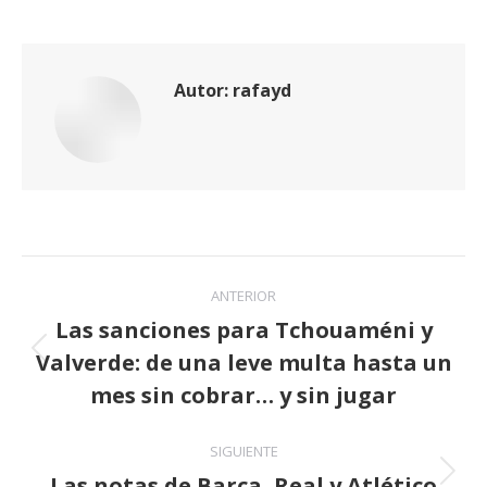
Autor:
rafayd
Navegación
ANTERIOR
entre
Las sanciones para Tchouaméni y
Valverde: de una leve multa hasta un
publicaciones
Publicación
anterior:
mes sin cobrar… y sin jugar
SIGUIENTE
Las notas de Barça, Real y Atlético
Publicación