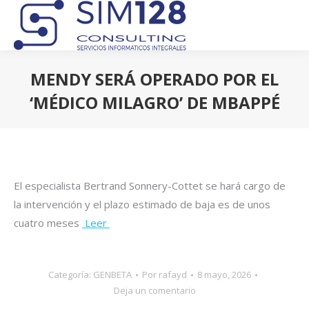
MENDY SERÁ OPERADO POR EL
‘MÉDICO MILAGRO’ DE MBAPPÉ
Estás aquí:
El especialista Bertrand Sonnery-Cottet se hará cargo de
la intervención y el plazo estimado de baja es de unos
cuatro meses
Leer
Categoría:
GENBETA
Por
rafayd
8 mayo, 2026
Deja un comentario