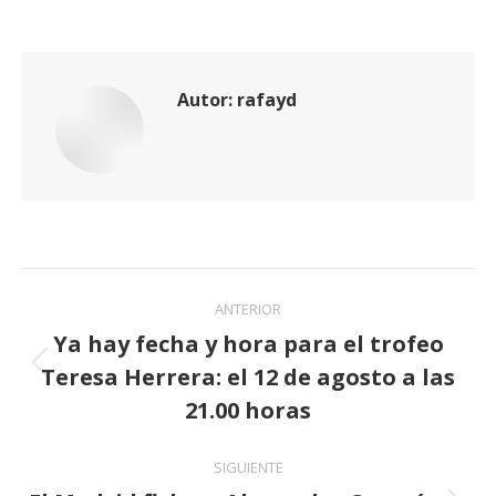
Autor:
rafayd
Navegación
ANTERIOR
entre
Ya hay fecha y hora para el trofeo
Teresa Herrera: el 12 de agosto a las
publicaciones
Publicación
anterior:
21.00 horas
SIGUIENTE