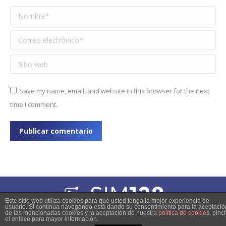
Nombre *
Correo electrónico *
Sitio web
Save my name, email, and website in this browser for the next
time I comment.
Publicar comentario
Este sitio web utiliza cookies para que usted tenga la mejor experiencia de
usuario. Si continúa navegando está dando su consentimiento para la aceptació
© 2023 Copyright
de las mencionadas cookies y la aceptación de nuestra
política de cookies
, pinc
el enlace para mayor información.
inner-pages-menu