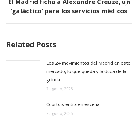
El Madrid ficha a Alexandre Creuzé, un
Publicación
‘galáctico’ para los servicios médicos
siguiente:
Related Posts
Los 24 movimientos del Madrid en este
mercado, lo que queda y la duda de la
guinda
7 agosto, 2026
Courtois entra en escena
7 agosto, 2026