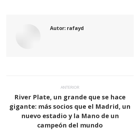
Autor:
rafayd
Navegación
ANTERIOR
entre
River Plate, un grande que se hace
gigante: más socios que el Madrid, un
publicaciones
Publicación
nuevo estadio y la Mano de un
anterior:
campeón del mundo