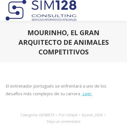
MOURINHO, EL GRAN
ARQUITECTO DE ANIMALES
COMPETITIVOS
Estás aquí:
El entrenador portugués se enfrentará a uno de los
desafíos más complejos de su carrera
Leer
Categoría:
GENBETA
Por
rafayd
8 junio, 2026
Deja un comentario