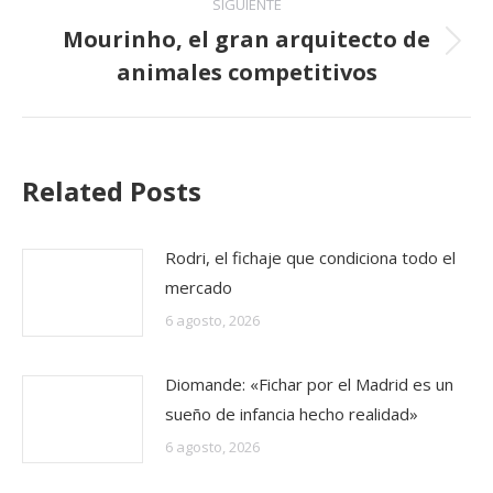
SIGUIENTE
Mourinho, el gran arquitecto de
Publicación
animales competitivos
siguiente:
Related Posts
Rodri, el fichaje que condiciona todo el
mercado
6 agosto, 2026
Diomande: «Fichar por el Madrid es un
sueño de infancia hecho realidad»
6 agosto, 2026